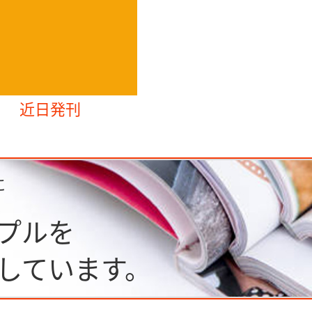
近日発刊
に
プルを
しています。