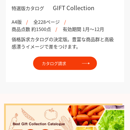
GIFT Collection
特選版カタログ
A4版
全228ページ
商品点数 約1500点
有効期間 1月～12月
価格訴求カタログの決定版。豊富な商品群と高級
感漂うイメージで差をつけます。
カタログ請求